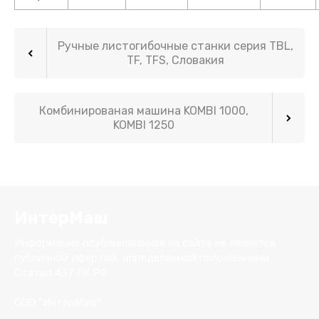
Ручные листогибочные станки серия TBL,
TF, TFS, Словакия
Комбинированая машина KOMBI 1000,
KOMBI 1250
ИнтерМаш
Информация опубликованная на сайте не является
публичной офертой, определяемой положениями
Статьи 437 ГК РФ.
ООО "ИнтерМаш"