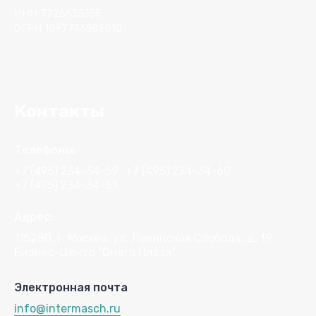
ИНН 7726635155
ОГРН 1097746505010
Контакты
Телефоны:
+7 (495)
234-34-59
+7 (495)
234-34-60
+7 (495)
234-34-61
Адрес:
115280, г. Москва, ул. Ленинская Слобода, д. 19
Бизнес-Центр "Омега Плаза"
Электронная почта
info@intermasch.ru