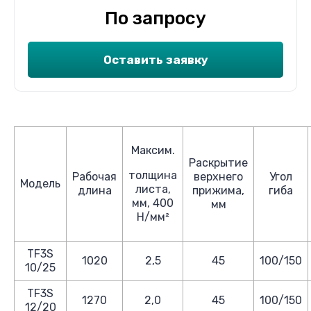
По запросу
Оставить заявку
Максим.
Раскрытие
толщина
Рабочая
верхнего
Угол
Модель
листа,
длина
прижима,
гиба
мм, 400
мм
Н/мм²
TF3S
1020
2,5
45
100/150
10/25
TF3S
1270
2,0
45
100/150
12/20