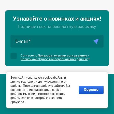
Узнавайте о новинках и акциях!
Подпишитесь на бесплатную рассылку
Согласен с
Пользовательским соглашением
и
Политикой обработки персональных данных
*
Этот сайт использует cookie-файлы и
другие технологии для улучшения его
Пользовательское соглашение
работы. Продолжая работу с сайтом, Вы
Политика конфиденциальности
Хорошо
разрешаете использование cookie-
файлов. Вы всегда можете отключить
файлы cookie в настройках Вашего
браузера.
Разработка сайта на системе управления. Хостинг.