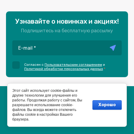
Узнавайте о новинках и акциях!
Подпишитесь на бесплатную рассылку
Согласен с
Пользовательским соглашением
и
Политикой обработки персональных данных
*
Этот сайт использует cookie-файлы и
другие технологии для улучшения его
Пользовательское соглашение
работы. Продолжая работу с сайтом, Вы
Политика конфиденциальности
Хорошо
разрешаете использование cookie-
файлов. Вы всегда можете отключить
файлы cookie в настройках Вашего
браузера.
Разработка сайта на системе управления. Хостинг.