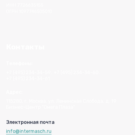
ИНН 7726635155
ОГРН 1097746505010
Контакты
Телефоны:
+7 (495)
234-34-59
+7 (495)
234-34-60
+7 (495)
234-34-61
Адрес:
115280, г. Москва, ул. Ленинская Слобода, д. 19
Бизнес-Центр "Омега Плаза"
Электронная почта
info@intermasch.ru