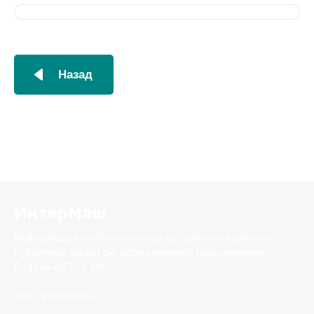
Назад
ИнтерМаш
Информация опубликованная на сайте не является
публичной офертой, определяемой положениями
Статьи 437 ГК РФ.
ООО "ИнтерМаш"