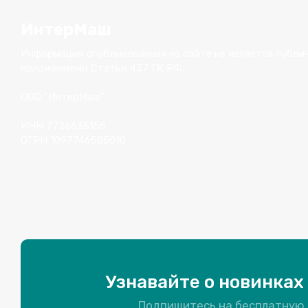
ИнтерМаш
Информация опубликованная на сайте не является публи
положениями Статьи 437 ГК РФ.
ООО "ИнтерМаш"
ИНН 7726635155
ОГРН 1097746505010
Узнавайте о новинках 
Подпишитесь на бесплатную