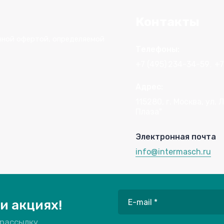
Контакты
чной офертой, определяемой
Телефоны:
+7 (495)
234-34-59
+7
Адрес:
115280, г. Москва, ул
Плаза"
Электронная почта
info@intermasch.ru
и акциях!
 рассылку