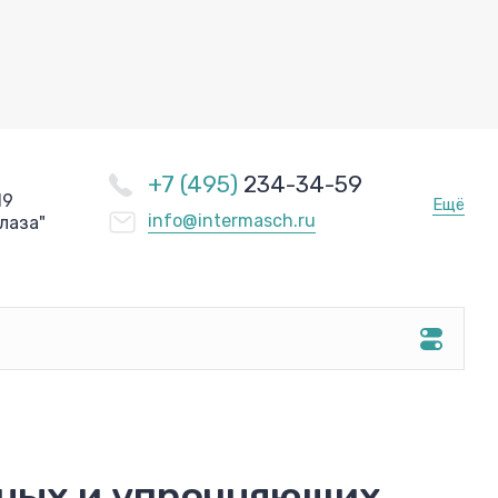
+7 (495)
234-34-59
19
Ещё
info@intermasch.ru
лаза"
тных и упрочняющих