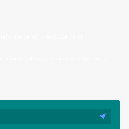
 (495)
234-34-60
+7 (495)
234-34-61
. Ленинская Слобода, д. 19 Бизнес-Центр "Омега