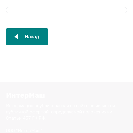
Назад
ИнтерМаш
Информация опубликованная на сайте не является
публичной офертой, определяемой положениями
Статьи 437 ГК РФ.
ООО "ИнтерМаш"