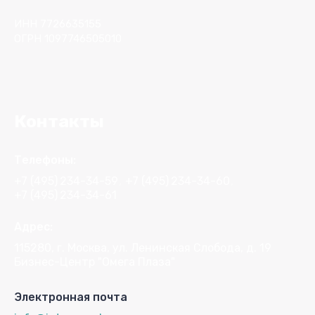
ИНН 7726635155
ОГРН 1097746505010
Контакты
Телефоны:
+7 (495)
234-34-59
+7 (495)
234-34-60
+7 (495)
234-34-61
Адрес:
115280, г. Москва, ул. Ленинская Слобода, д. 19
Бизнес-Центр "Омега Плаза"
Электронная почта