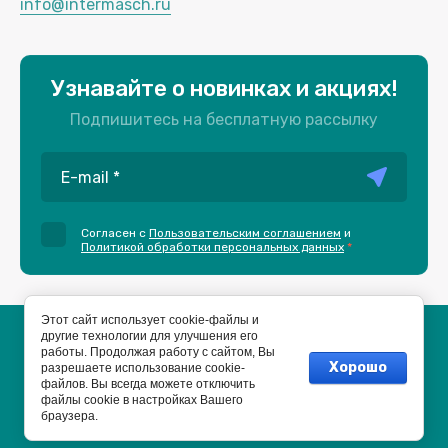
info@intermasch.ru
Узнавайте о новинках и акциях!
Подпишитесь на бесплатную рассылку
Согласен с
Пользовательским соглашением
и
Политикой обработки персональных данных
*
Этот сайт использует cookie-файлы и
другие технологии для улучшения его
Пользовательское соглашение
работы. Продолжая работу с сайтом, Вы
Политика конфиденциальности
Хорошо
разрешаете использование cookie-
файлов. Вы всегда можете отключить
файлы cookie в настройках Вашего
браузера.
Разработка сайта на системе управления. Хостинг.