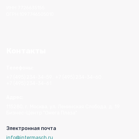
ИНН 7726635155
ОГРН 1097746505010
Контакты
Телефоны:
+7 (495)
234-34-59
+7 (495)
234-34-60
+7 (495)
234-34-61
Адрес:
115280, г. Москва, ул. Ленинская Слобода, д. 19
Бизнес-Центр "Омега Плаза"
Электронная почта
info@intermasch.ru