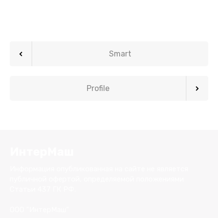
Smart
Profile
ИнтерМаш
Информация опубликованная на сайте не является
публичной офертой, определяемой положениями
Статьи 437 ГК РФ.
ООО "ИнтерМаш"